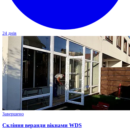
24 днів
Завершено
Скління веранди вікнами WDS