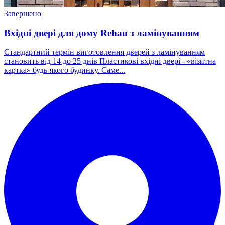
Завершено
Вхідні двері для дому Rehau з ламінуванням
Стандартний термін виготовлення дверей з ламінуванням
становить від 14 до 25 днів Пластикові вхідні двері - «візитна
картка» будь-якого будинку. Саме...