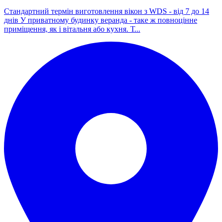
Стандартний термін виготовлення вікон з WDS - від 7 до 14
днів У приватному будинку веранда - таке ж повноцінне
приміщення, як і вітальня або кухня. Т...