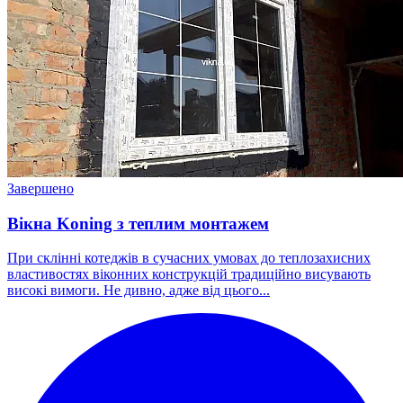
Завершено
Вікна Koning з теплим монтажем
При склінні котеджів в сучасних умовах до теплозахисних
властивостях віконних конструкцій традиційно висувають
високі вимоги. Не дивно, адже від цього...