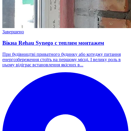
Завершено
Вікна Rehau Synego с теплим монтажем
При будівництві приватного будинку або котеджу питання
енергозбереження стоїть на першому місці. І велику роль в
цьому відіграє встановлення якісних в...