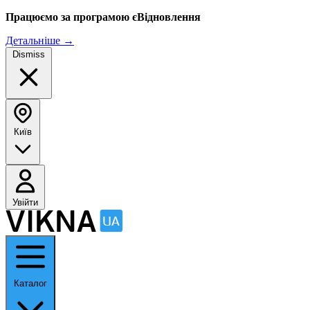
Працюємо за програмою єВідновлення
Детальніше
→
Dismiss
Київ
Увійти
Каталог