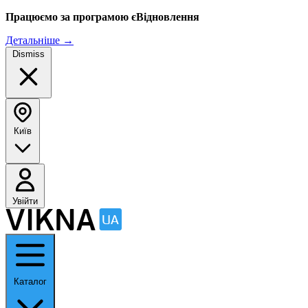
Працюємо за програмою єВідновлення
Детальніше
→
Dismiss
Київ
Увійти
Каталог