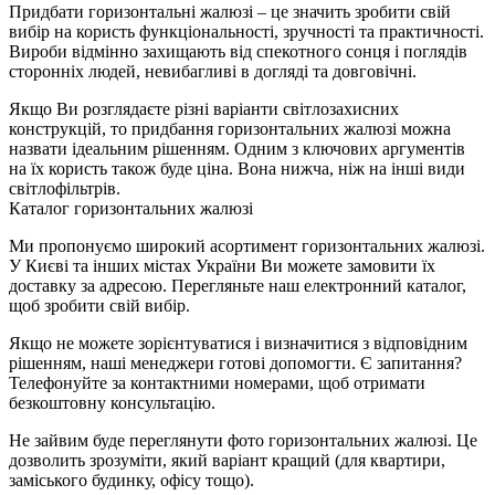
Придбати горизонтальні жалюзі – це значить зробити свій
вибір на користь функціональності, зручності та практичності.
Вироби відмінно захищають від спекотного сонця і поглядів
сторонніх людей, невибагливі в догляді та довговічні.
Якщо Ви розглядаєте різні варіанти світлозахисних
конструкцій, то придбання горизонтальних жалюзі можна
назвати ідеальним рішенням. Одним з ключових аргументів
на їх користь також буде ціна. Вона нижча, ніж на інші види
світлофільтрів.
Каталог горизонтальних жалюзі
Ми пропонуємо широкий асортимент горизонтальних жалюзі.
У Києві та інших містах України Ви можете замовити їх
доставку за адресою. Перегляньте наш електронний каталог,
щоб зробити свій вибір.
Якщо не можете зорієнтуватися і визначитися з відповідним
рішенням, наші менеджери готові допомогти. Є запитання?
Телефонуйте за контактними номерами, щоб отримати
безкоштовну консультацію.
Не зайвим буде переглянути фото горизонтальних жалюзі. Це
дозволить зрозуміти, який варіант кращий (для квартири,
заміського будинку, офісу тощо).