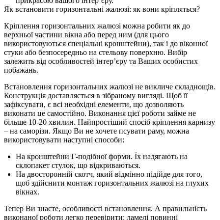
прикрасою вашого інтер’єру.
Як встановити горизонтальні жалюзі: як вони кріпляться?
Кріплення горизонтальних жалюзі можна робити як до
верхньої частини вікна або перед ним (для цього
використовуються спеціальні кронштейни), так і до віконної
стуки або безпосередньо на стельову поверхню. Вибір
залежить від особливостей інтер’єру та Ваших особистих
побажань.
Встановлення горизонтальних жалюзі не викличе складнощів.
Конструкція доставляється в зібраному вигляді. Щоб її
зафіксувати, є всі необхідні елементи, що дозволяють
виконати це самостійно. Виконання цієї роботи займе не
більше 10-20 хвилин. Найпростіший спосіб кріплення карнизу
– на саморізи. Якщо Ви не хочете псувати раму, можна
використовувати наступні способи:
На кронштейни Г-подібної форми. Їх надягають на
склопакет стулок, що відкриваються.
На двосторонній скотч, який відмінно підійде для того,
щоб здійснити монтаж горизонтальних жалюзі на глухих
вікнах.
Тепер Ви знаєте, особливості встановлення. А правильність
виконаної роботи легко перевірити: ламелі повинні