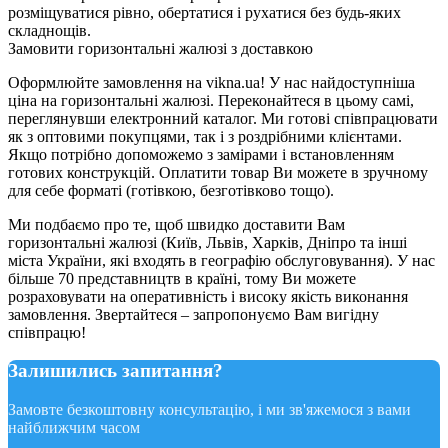
розміщуватися рівно, обертатися і рухатися без будь-яких
складнощів.
Замовити горизонтальні жалюзі з доставкою
Оформлюйте замовлення на vikna.ua! У нас найдоступніша
ціна на горизонтальні жалюзі. Переконайтеся в цьому самі,
переглянувши електронний каталог. Ми готові співпрацювати
як з оптовими покупцями, так і з роздрібними клієнтами.
Якщо потрібно допоможемо з замірами і встановленням
готових конструкцій. Оплатити товар Ви можете в зручному
для себе форматі (готівкою, безготівково тощо).
Ми подбаємо про те, щоб швидко доставити Вам
горизонтальні жалюзі (Київ, Львів, Харків, Дніпро та інші
міста України, які входять в географію обслуговування). У нас
більше 70 представництв в країні, тому Ви можете
розраховувати на оперативність і високу якість виконання
замовлення. Звертайтеся – запропонуємо Вам вигідну
співпрацю!
Залишились запитання?
Замовте безкоштовну консультацію, і ми зв'яжемося з вами
найближчим часом