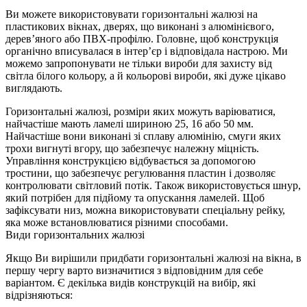
Ви можете використовувати горизонтальні жалюзі на
пластикових вікнах, дверях, що виконані з алюмінієвого,
дерев’яного або ПВХ-профілю. Головне, щоб конструкція
органічно вписувалася в інтер’єр і відповідала настрою. Ми
можемо запропонувати не тільки вироби для захисту від
світла білого кольору, а й кольорові вироби, які дуже цікаво
виглядають.
Горизонтальні жалюзі, розміри яких можуть варіюватися,
найчастіше мають ламелі шириною 25, 16 або 50 мм.
Найчастіше вони виконані зі сплаву алюмінію, смуги яких
трохи вигнуті вгору, що забезпечує належну міцність.
Управління конструкцією відбувається за допомогою
тростини, що забезпечує регулювання пластин і дозволяє
контролювати світловий потік. Також використовується шнур,
який потрібен для підйому та опускання ламелей. Щоб
зафіксувати низ, можна використовувати спеціальну рейку,
яка може встановлюватися різними способами.
Види горизонтальних жалюзі
Якщо Ви вирішили придбати горизонтальні жалюзі на вікна, в
першу чергу варто визначитися з відповідним для себе
варіантом. Є декілька видів конструкцій на вибір, які
відрізняються: