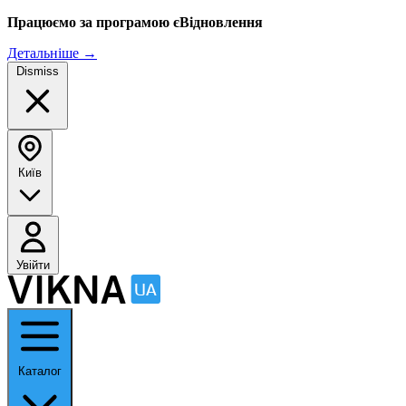
Працюємо за програмою єВідновлення
Детальніше
→
Dismiss
Київ
Увійти
Каталог