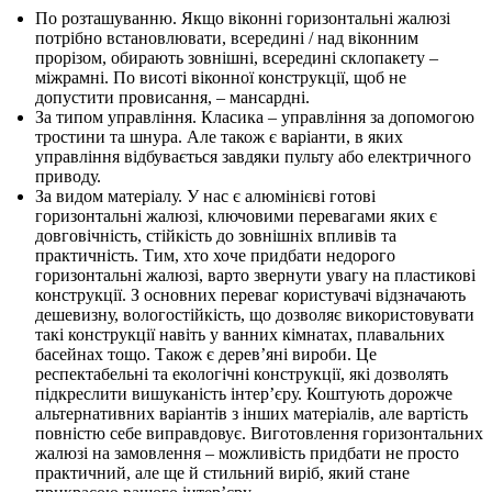
По розташуванню. Якщо віконні горизонтальні жалюзі
потрібно встановлювати, всередині / над віконним
прорізом, обирають зовнішні, всередині склопакету –
міжрамні. По висоті віконної конструкції, щоб не
допустити провисання, – мансардні.
За типом управління. Класика – управління за допомогою
тростини та шнура. Але також є варіанти, в яких
управління відбувається завдяки пульту або електричного
приводу.
За видом матеріалу. У нас є алюмінієві готові
горизонтальні жалюзі, ключовими перевагами яких є
довговічність, стійкість до зовнішніх впливів та
практичність. Тим, хто хоче придбати недорого
горизонтальні жалюзі, варто звернути увагу на пластикові
конструкції. З основних переваг користувачі відзначають
дешевизну, вологостійкість, що дозволяє використовувати
такі конструкції навіть у ванних кімнатах, плавальних
басейнах тощо. Також є дерев’яні вироби. Це
респектабельні та екологічні конструкції, які дозволять
підкреслити вишуканість інтер’єру. Коштують дорожче
альтернативних варіантів з інших матеріалів, але вартість
повністю себе виправдовує. Виготовлення горизонтальних
жалюзі на замовлення – можливість придбати не просто
практичний, але ще й стильний виріб, який стане