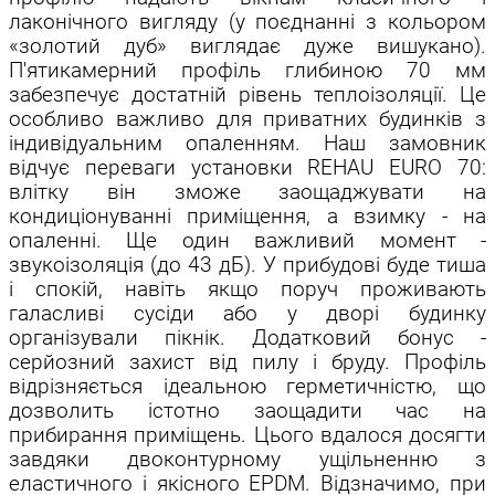
лаконічного вигляду (у поєднанні з кольором
«золотий дуб» виглядає дуже вишукано).
П'ятикамерний профіль глибиною 70 мм
забезпечує достатній рівень теплоізоляції. Це
особливо важливо для приватних будинків з
індивідуальним опаленням. Наш замовник
відчує переваги установки REHAU EURO 70:
влітку він зможе заощаджувати на
кондиціонуванні приміщення, а взимку - на
опаленні. Ще один важливий момент -
звукоізоляція (до 43 дБ). У прибудові буде тиша
і спокій, навіть якщо поруч проживають
галасливі сусіди або у дворі будинку
організували пікнік. Додатковий бонус -
серйозний захист від пилу і бруду. Профіль
відрізняється ідеальною герметичністю, що
дозволить істотно заощадити час на
прибирання приміщень. Цього вдалося досягти
завдяки двоконтурному ущільненню з
еластичного і якісного EPDM. Відзначимо, при