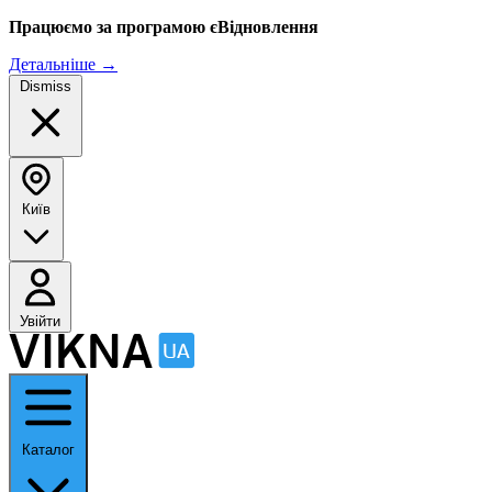
Працюємо за програмою єВідновлення
Детальніше
→
Dismiss
Київ
Увійти
Каталог