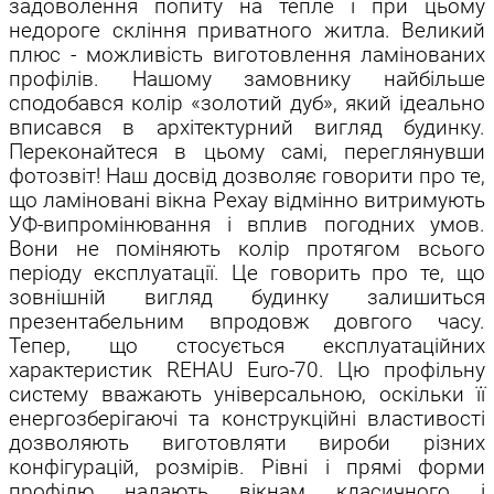
задоволення попиту на тепле і при цьому
недороге скління приватного житла. Великий
плюс - можливість виготовлення ламінованих
профілів. Нашому замовнику найбільше
сподобався колір «золотий дуб», який ідеально
вписався в архітектурний вигляд будинку.
Переконайтеся в цьому самі, переглянувши
фотозвіт! Наш досвід дозволяє говорити про те,
що ламіновані вікна Рехау відмінно витримують
УФ-випромінювання і вплив погодних умов.
Вони не поміняють колір протягом всього
періоду експлуатації. Це говорить про те, що
зовнішній вигляд будинку залишиться
презентабельним впродовж довгого часу.
Тепер, що стосується експлуатаційних
характеристик REHAU Euro-70. Цю профільну
систему вважають універсальною, оскільки її
енергозберігаючі та конструкційні властивості
дозволяють виготовляти вироби різних
конфігурацій, розмірів. Рівні і прямі форми
профілю надають вікнам класичного і