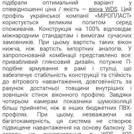
підібрали оптимальний варіант у
співвідношенні ціна / якість —
вікна WDS
. Цей
профіль української компанії «МІРОПЛАСТ»
користується великим попитом серед
споживачів. Конструкція на 100% відповідає
міжнародним стандартам і вимогам сучасних
замовників. При цьому вартість таких вікон
нижча, ніж вартість імпортних аналогів.
У
запропонованій комбінації представлено все:
привабливий глянсовий дизайн, потужне П-
подібне армування в рамі і стулці, що
забезпечує стабільність конструкції та стійкість
до вітрового навантаження, довговічність за
рахунок достатньої товщини внутрішніх і
зовнішніх стінок віконного профілю. Завдяки
чотирьом камерам показники шумоізоляції
більш прийнятні, ніж в інших бюджетних ПВХ-
профілях. При цьому, незважаючи на
багатокамерність, ця система не створює
підвищене навантаження на основу балкону. З