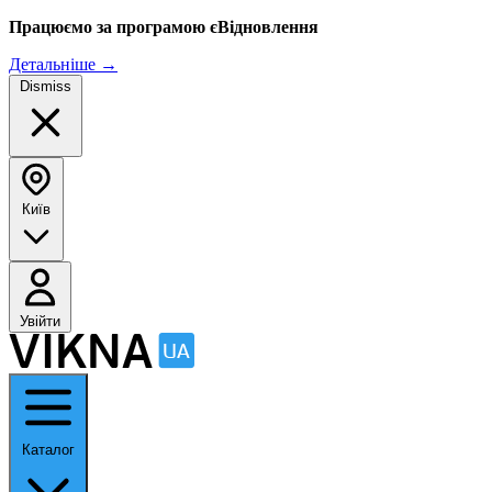
Працюємо за програмою єВідновлення
Детальніше
→
Dismiss
Київ
Увійти
Каталог