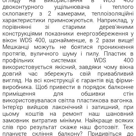
огляду на використання в WDS 400
двоконтурного ущільнювача і теплого
склопакету з 2 камерами, теплоізоляційні
характеристики примножуються. Наприклад, у
порівнянні зі старими дерев'яними
конструкціями показники енергозбереження у
вікон WDS 400, щонайменше, в 2 рази вище!
Мешканці можуть не боятися проникнення
протягів, вуличного шуму і пилу.
Пластик в
профільних системах WDS 400
використовується якісний, завдяки чому вікна
довгий час збережуть свій привабливий
вигляд. На всі конструкції є гарантія від фірми-
виробника. Щоб привести в порядок балконне
приміщення для обшивки стін
використовувалася світла пластикова вагонка.
Інтер'єр вийшов лаконічний і затишний, при
цьому коштів на ремонт наш шановний
замовник витратив мінімум. Найкраще всяких
слів про результат скаже наш фотозвіт. Теж
плануєте скління балкону? Придивіться до