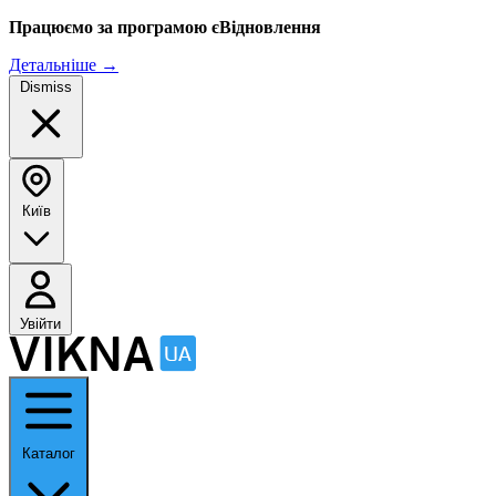
Працюємо за програмою єВідновлення
Детальніше
→
Dismiss
Київ
Увійти
Каталог