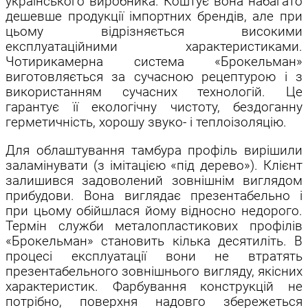
українського виробника. Коштує вона набагато
дешевше продукції імпортних брендів, але при
цьому відрізняється високими
експлуатаційними характеристиками.
Чотирикамерна система «Брокельман»
виготовляється за сучасною рецептурою і з
використанням сучасних технологій. Це
гарантує її екологічну чистоту, бездоганну
герметичність, хорошу звуко- і теплоізоляцію.
Для облаштування тамбура профіль вирішили
заламінувати (з імітацією «під дерево»). Клієнт
залишився задоволений зовнішнім виглядом
прибудови. Вона виглядає презентабельно і
при цьому обійшлася йому відносно недорого.
Термін служби металопластикових профілів
«Брокельман» становить кілька десятиліть. В
процесі експлуатації вони не втратять
презентабельного зовнішнього вигляду, якісних
характеристик. Фарбування конструкцій не
потрібно, поверхня надовго збережеться