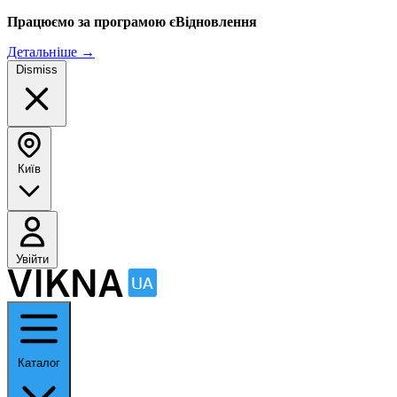
Працюємо за програмою єВідновлення
Детальніше
→
Dismiss
Київ
Увійти
Каталог