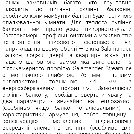
наших замовників багато хто ґрунтовно
підходить до питання скління балконів,
особливо коли майбутній балкон буде частиною
опалювальної кімнати. Для теплого скління
балконів ми пропонуємо використовувати
багатокамерні профільні системи з можливістю
встановлення широкого склопакета, як,
наприклад, на цьому об'єкті —
вікна Salamander
.
Балкон, лоджія, двері та квартирні вікна для
нашого шановного замовника виготовлені з
п'ятикамерного профілю Salamander Streamline
c монтажною глибиною 76 мм і теплим
склопакетом товщиною 44 мм з
енергозберігаючим покриттям.
Замовляючи
скління балкону
, необхідно звертати увагу на
два параметри - звичайно на теплозахист
(особливо якщо балкон опалювальний) та
характеристики армування, тобто товщину і
конфігурацію металевих підсилювачів
всередині елементів скління (особливо для