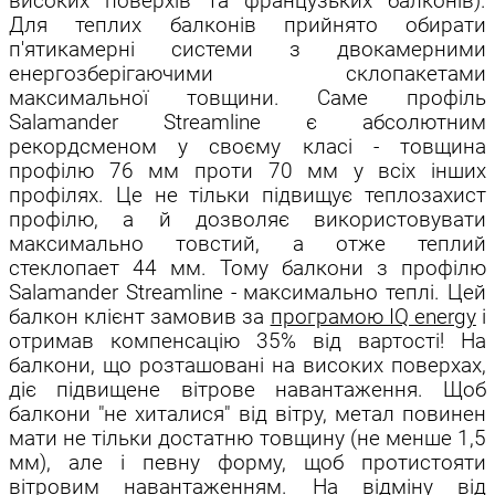
високих поверхів та французьких балконів).
Для теплих балконів прийнято обирати
п'ятикамерні системи з двокамерними
енергозберігаючими склопакетами
максимальної товщини. Саме профіль
Salamander Streamline
є
абсолютним
рекордсменом у своєму класі
- товщина
профілю 76 мм проти 70 мм у всіх інших
профілях. Це не тільки підвищує теплозахист
профілю, а й дозволяє використовувати
макcимально товстий, а отже теплий
стеклопает 44 мм. Тому балкони з профілю
Salamander Streamline - максимально теплі. Цей
балкон клієнт замовив за
програмою IQ energy
і
отримав компенсацію 35% від вартості!
На
балкони, що розташовані на високих поверхах,
діє підвищене вітрове навантаження. Щоб
балкони "не хиталися" від вітру, метал повинен
мати не тільки достатню товщину (не менше 1,5
мм), але і певну форму, щоб протистояти
вітровим навантаженням. На відміну від