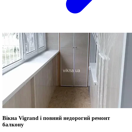
Вікна Vigrand і повний недорогий ремонт
балкону