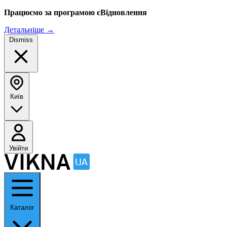
Працюємо за програмою єВідновлення
Детальніше
→
Dismiss
Київ
Увійти
Каталог