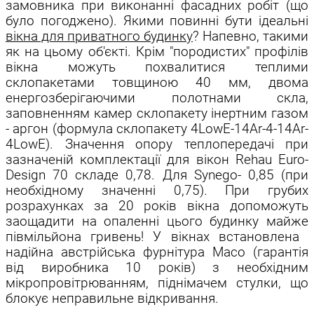
замовника при виконанні фасадних робіт (що
було погоджено). Якими повинні бути ідеальні
вікна для приватного будинку
? Напевно, такими
як на цьому об'єкті. Крім "породистих" профілів
вікна можуть похвалитися теплими
склопакетами товщиною 40 мм, двома
енергозберігаючими полотнами скла,
заповненням камер склопакету інертним газом
- аргон (формула склопакету 4LowE-14Ar-4-14Ar-
4LowE). Значення опору теплопередачі при
зазначеній комплектації для вікон Rehau Euro-
Design 70 складе 0,78. Для Synego- 0,85 (при
необхідному значенні 0,75). При грубих
розрахунках за 20 років вікна допоможуть
заощадити на опаленні цього будинку майже
півмільйона гривень! У вікнах встановлена ​​
надійна австрійська фурнітура Maco (гарантія
від виробника 10 років) з необхідним
мікропровітрюванням, піднімачем стулки, що
блокує неправильне відкривання.