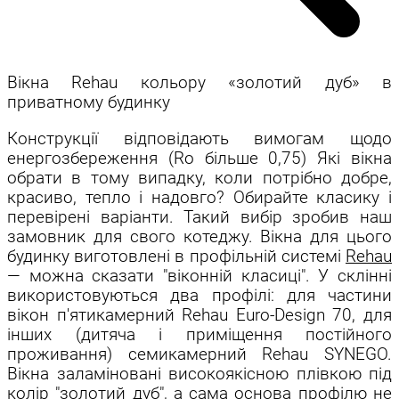
Вікна Rehau кольору «золотий дуб» в
приватному будинку
Конструкції відповідають вимогам щодо
енергозбереження (Ro більше 0,75) Які вікна
обрати в тому випадку, коли потрібно добре,
красиво, тепло і надовго? Обирайте класику і
перевірені варіанти. Такий вибір зробив наш
замовник для свого котеджу. Вікна для цього
будинку виготовлені в профільній системі
Rehau
— можна сказати "віконній класиці". У склінні
використовуються два профілі: для частини
вікон п'ятикамерний
Rehau Euro-Design 70
, для
інших (дитяча і приміщення постійного
проживання) семикамерний
Rehau SYNEGO
.
Вікна заламіновані високоякісною плівкою під
колір "золотий дуб", а сама основа профілю не