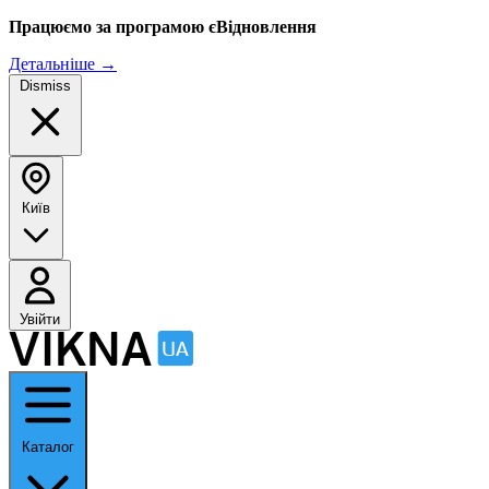
Працюємо за програмою єВідновлення
Детальніше
→
Dismiss
Київ
Увійти
Каталог