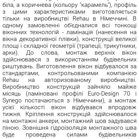
біла, а коричнева (кольору "карамель"), профіль
з цими характеристиками виготовляється
тільки на виробництві Rehau в Німеччині. В
одному замовленні об'єдналися всі тонкощі
віконних технологій - ламінація (нанесення на
вікна декоративної плівки), конструкції великої
площі і складної геометрії (трапеції, трикутники,
арки). До слова, монтаж верхніх вікон
здійснювався з використанням будівельних
риштувань. Виготовлення вікон відбувалося за
стандартами, контрольованими компанією
Rehau на авторизованому виробництві.
Виробництво конструкцій зайняло майже
місяць (ламіновані профілі Euro-Design 70 і
Synego постачаються з Німеччини), а монтаж
усієї кількості вікон відбувався впродовж
тижня. Кріплення конструкцій здійснювалося
на монтажні анкери, монтажний шов задувався
піною. Зовнішня гідроізоляція монтажного шва
буде проведена силами будівельників