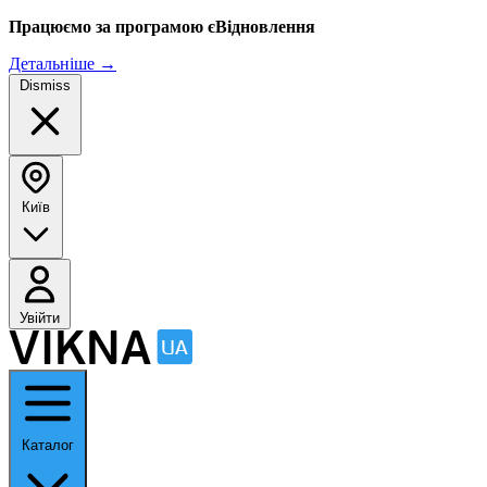
Працюємо за програмою єВідновлення
Детальніше
→
Dismiss
Київ
Увійти
Каталог