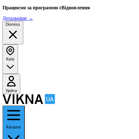
Працюємо за програмою єВідновлення
Детальніше
→
Dismiss
Київ
Увійти
Каталог