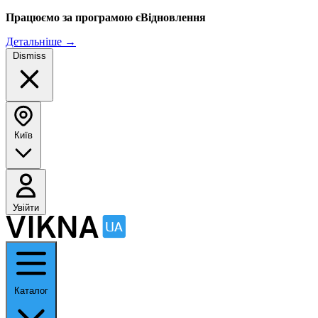
Працюємо за програмою єВідновлення
Детальніше
→
Dismiss
Київ
Увійти
Каталог