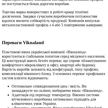
не поступається більш дорогим виробам.
Торгова марка використовує в роботі кращі технічні
досягнення. Завдяки сучасним виробничим потужностям
вдалося знизити собівартість продукції. Компанія випускає
металопластиковий профіль з 4 або 5 повітряними камерами.
Переваги Viknaland
Пластикові вікна української компанії «Вікналенд»
користуються стабільним попитом серед місцевого населення.
Ці конструкції мають безліч переваг, що сприяє облаштуванню
комфортного мікроклімату в офісі, квартирі або будинку.
Вартість виробів залежить від конфігурації, типу профілю,
комплектації віконного блоку. З основних переваг профільних
систем клієнти відзначають:
Оптимальне співвідношення ціна / якість. Ви
заощаджуєте на склінні, вибираючи вікна «Вікналенд».
Адаптація під перепаду температур. Віконні системи
вітчизняного виробника оптимально підходять для
кліматичних умов України.
«Дихаюча» конструкція. Вікна виробництва Viknaland