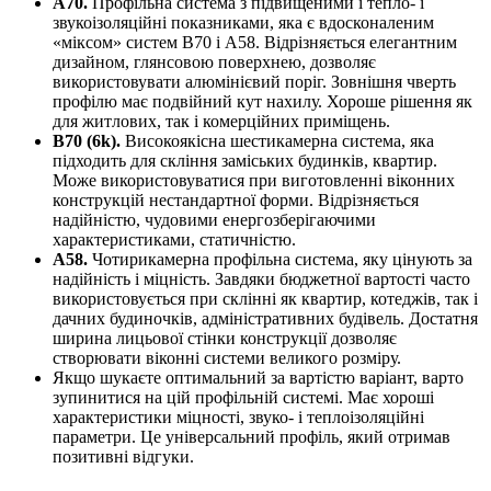
А70.
Профільна система з підвищеними і тепло- і
звукоізоляційні показниками, яка є вдосконаленим
«міксом» систем B70 і А58. Відрізняється елегантним
дизайном, глянсовою поверхнею, дозволяє
використовувати алюмінієвий поріг. Зовнішня чверть
профілю має подвійний кут нахилу. Хороше рішення як
для житлових, так і комерційних приміщень.
В70 (6k).
Високоякісна шестикамерна система, яка
підходить для скління заміських будинків, квартир.
Може використовуватися при виготовленні віконних
конструкцій нестандартної форми. Відрізняється
надійністю, чудовими енергозберігаючими
характеристиками, статичністю.
А58.
Чотирикамерна профільна система, яку цінують за
надійність і міцність. Завдяки бюджетної вартості часто
використовується при склінні як квартир, котеджів, так і
дачних будиночків, адміністративних будівель. Достатня
ширина лицьової стінки конструкції дозволяє
створювати віконні системи великого розміру.
Якщо шукаєте оптимальний за вартістю варіант, варто
зупинитися на цій профільній системі. Має хороші
характеристики міцності, звуко- і теплоізоляційні
параметри. Це універсальний профіль, який отримав
позитивні відгуки.