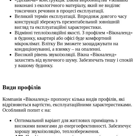
виконані з екологічного матеріалу, який не виділяє
токсичних речовин в процесі експлуатації.
Великий термін експлуатації. Впродовж довгого часу
конструкції збережуть презентабельний зовнішній
вигляд та експлуатаційні характеристики.
Відмінні теплоізоляційні якості. З профілем «Вікналенд»
в будинку, квартирі або офісі буде комфортний
мікроклімат. Влітку Ви зможете заощаджувати на
кондиціонуванні, а взимку – на опаленні.
Високий рівень звукоізоляції. Вікна «Вікналенд»
захистять від вуличного шуму. Забезпечать тишу і спокій
у вашому будинку.
Види профілів
Компанія «Вікналенд» пропонує кілька видів профілів, які
відрізняються вартістю, експлуатаційними характеристиками.
Особливий попит є на:
Оптимальний варіант для житлових приміщень з
високими вимогами до енергоефективності. Забезпечує
хорошу звукоізоляцію, теплозбереження.