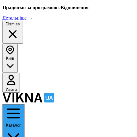
Працюємо за програмою єВідновлення
Детальніше
→
Dismiss
Київ
Увійти
Каталог