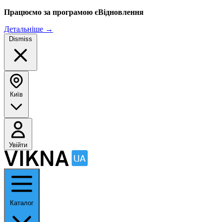
Працюємо за програмою єВідновлення
Детальніше
→
Dismiss
Київ
Увійти
Каталог