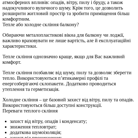
атмосферних впливів: опадів, вітру, пилу і бруду, а також
надокучливого вуличного шуму. Крім того, це дозволить
розширити житловий простір та зробити приміщення більш
комфортним.
Тепле або холодне скління балкону?
Обираючи металопластикові вікна для балкону чи лоджії,
важливо враховувати не лише вартість, але й експлуатаційні
характеристики.
Тепле скління однозначно краще, якщо для Вас важливий
комфорт.
Тепле скління позбавляє від шуму, пилу та дозволяє зберегти
тепло. Використовуються п’ятикамерні профілі та
енергозберігаючі склопакети. Додатково проводиться
утеплення та герметизація.
Холодне скління – це базовий захист від вітру, пилу та опадів.
Використовуються більш доступні конструкції.
Переваги теплого скління
захист від вітру, опадів і конденсату;
зниження тепловтрат;
додаткова шумоізоляція;
захист від проникнення;