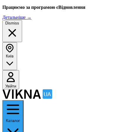
Працюємо за програмою єВідновлення
Детальніше
→
Dismiss
Київ
Увійти
Каталог