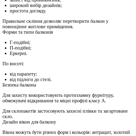
широкий вибір дизайнів;
простота догляду.
Правильне скління дозволяє перетворити балкон у
повноцінне житлове приміщення.
Форми та типи балконів
Г-подібні;
П-подібні;
Еркерні.
По висоті:
від парапету;
від підлоги до стелі.
Безпека балкона
Для захисту використовують протизламну фурнітуру,
обмежувачі відкривання та міцні профілі класу A.
Для склопакетів застосовують захисні плівки та загартоване
скло.
Дизайн вікон для балкону
Вікна можуть бути різних форм і кольорів: антрацит, золотий