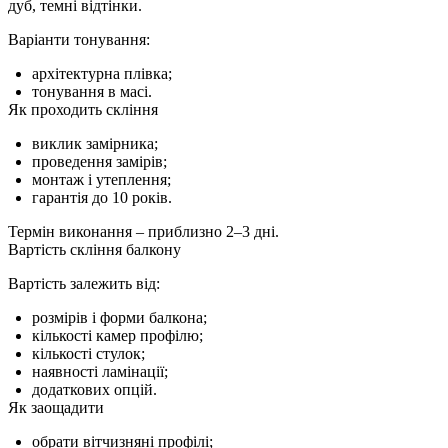
дуб, темні відтінки.
Варіанти тонування:
архітектурна плівка;
тонування в масі.
Як проходить скління
виклик замірника;
проведення замірів;
монтаж і утеплення;
гарантія до 10 років.
Термін виконання – приблизно 2–3 дні.
Вартість скління балкону
Вартість залежить від:
розмірів і форми балкона;
кількості камер профілю;
кількості стулок;
наявності ламінації;
додаткових опцій.
Як заощадити
обрати вітчизняні профілі;