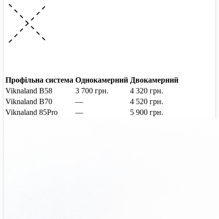
Профільна система
Однокамерний
Двокамерний
Viknaland B58
3 700
грн.
4 320
грн.
Viknaland B70
—
4 520
грн.
Viknaland 85Pro
—
5 900
грн.