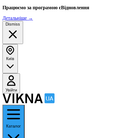
Працюємо за програмою єВідновлення
Детальніше
→
Dismiss
Київ
Увійти
Каталог