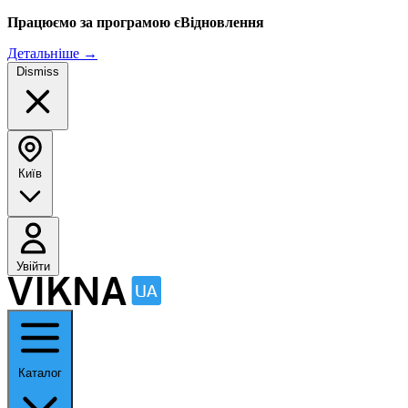
Працюємо за програмою єВідновлення
Детальніше
→
Dismiss
Київ
Увійти
Каталог