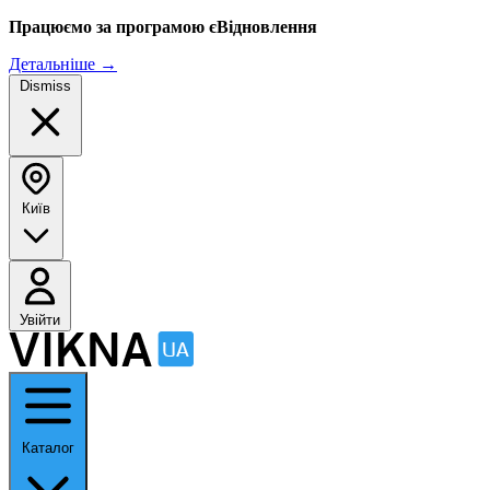
Працюємо за програмою єВідновлення
Детальніше
→
Dismiss
Київ
Увійти
Каталог