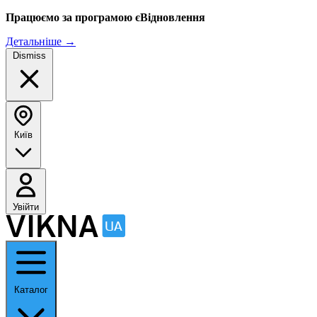
Працюємо за програмою єВідновлення
Детальніше
→
Dismiss
Київ
Увійти
Каталог