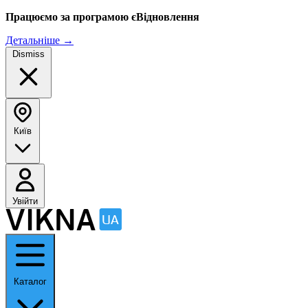
Працюємо за програмою єВідновлення
Детальніше
→
Dismiss
Київ
Увійти
Каталог