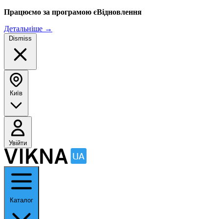
Працюємо за програмою єВідновлення
Детальніше
→
Dismiss
Київ
Увійти
Каталог